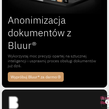
Anonimizacja
dokumentów z
Bluur®
Wykorzystaj moc precyzji opartej na sztucznej
inteligencji i usprawnij proces obsługi dokumentów
już dziś.
Wypróbuj Bluur® za darmo
Ak
Bluu
Bluu
Bluu
Revi
Rev
Rev