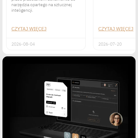
narzędzia opartego na sztucznej
inteligencji.
CZYTAJ WIĘCEJ
CZYTAJ WIĘCEJ
2026-08-04
2026-07-20