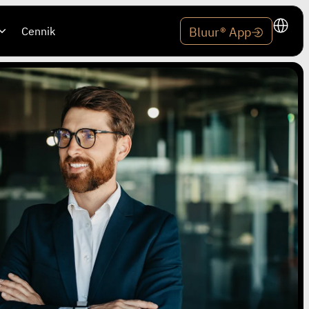
Cennik
Bluur® App