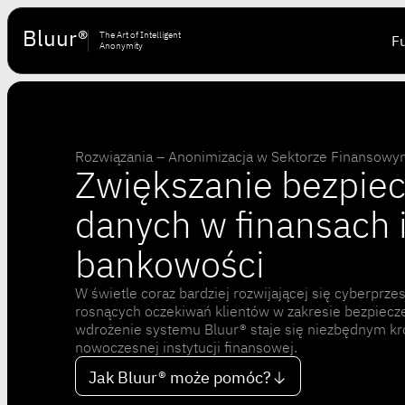
Bluur®
The Art of Intelligent
F
Anonymity
Rozwiązania – Anonimizacja w Sektorze Finansow
Zwiększanie bezpie
danych w finansach 
bankowości
W świetle coraz bardziej rozwijającej się cyberprze
rosnących oczekiwań klientów w zakresie bezpiecz
wdrożenie systemu Bluur® staje się niezbędnym kr
nowoczesnej instytucji finansowej.
Jak Bluur® może pomóc?