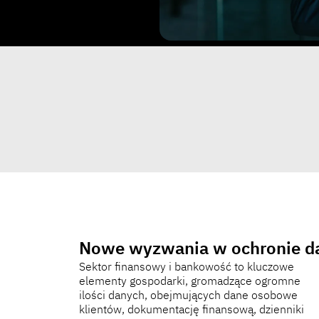
Nowe wyzwania w ochronie d
Sektor finansowy i bankowość to kluczowe
wachlarz wyzwań i potencjalnych zagrożeń.
elementy gospodarki, gromadzące ogromne
Obejmuje to poruszanie się w
ilości danych, obejmujących dane osobowe
rygorystycznych środowiskach regulacyjnych,
klientów, dokumentację finansową, dzienniki
zapewnienie solidnych środków