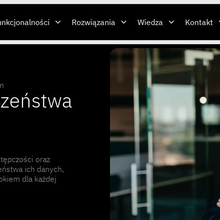
unkcjonalności
Rozwiązania
Wiedza
Kontakt
ym
czeństwa
i
stępczości oraz
eństwa ich danych,
okiem dla każdej