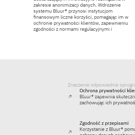
zakresie anonimizacji danych. Wdrożenie
i budowania silniejszych relacji zaufania z
systemu Bluur® przynosi instytucjom
klientami, wzmacniając w ten sposób ogólny
finansowym liczne korzyści, pomagając im w
poziom bezpieczeństwa tych instytucji w
ochronie prywatności klientów, zapewnieniu
zgodności z normami regulacyjnymi i
Znaczenie odpowiednie oprogr
Ochrona prywatności kli
Bluur® zapewnia skuteczn
zachowując ich prywatnoś
Zgodność z przepisami
Korzystanie z Bluur® pom
ochrony danych osobowych