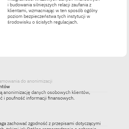
środowisku o ścisłych regulacjach.
amowania do anonimizacji
entów
ą anonimizację danych osobowych klientów,
ć i poufność informacji finansowych.
aga zachować zgodność z przepisami dotyczącymi
, takimi jak Ogólne rozporządzenie o ochronie