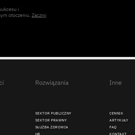
sukcesu i
nym otoczeniu.
Zacznij
ci
Rozwiązania
Inne
SEKTOR PUBLICZNY
CENNIK
SEKTOR PRAWNY
ARTYKUŁY
SŁUŻBA ZDROWIA
FAQ
HR
KONTAKT