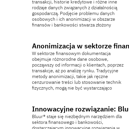
transakcji, historie kredytowe i różne inne
bezpieczeństwa danych i utrzymywanie
rodzaje danych związanych z działalnością
zaufania klientów poprzez wdrażanie
gospodarczą. Podjęcie problemu danych
skutecznych strategii ochrony danych w celu
osobowych i ich anonimizacji w obszarze
bezpiecznego obchodzenia się z wrażliwymi
finansów i bankowości stwarza złożony
Anonimizacja w sektorze fina
W sektorze finansowym dokumentacja
skuteczne i mogą prowadzić do
obejmuje różnorodne dane osobowe,
przypadkowych wycieków poufnych
począwszy od informacji o klientach, poprzez
informacji. Ponadto tego typu podejście jest
transakcje, aż po analizę rynku. Tradycyjne
czasochłonne i wymaga zaangażowania dużej
metody anonimizacji, takie jak ręczne
liczby pracowników, co może negatywnie
cenzurowanie treści lub stosowanie technik
wpłynąć na efektywność operacyjną
fizycznych, mogą nie być wystarczająco
Innowacyjne rozwiązanie: Blu
Bluur® staje się niezbędnym narzędziem dla
wzmocnieniu zabezpieczeń danych. Wsparcie
sektora finansowego i bankowości,
to ma kluczowe znaczenie dla utrzymania
dostarczającym innowacyjne rozwiązania w
integralności wrażliwych danych finansowych