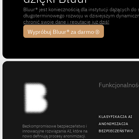
Bluur® jest koniecznością dla instytucji dążących do 
długoterminowego rozwoju w dzisiejszym dynamicz
chronić swoje dane i reputację już dziś!
Wypróbuj Bluur® za darmo
Funkcjonalnoś
KLASYFIKACJA AI
ANONIMIZACJA
Bezkompromisowe bezpieczeństwo i
innowacyjne rozwiązania AI, które na
BEZPIECZEŃSTWO
nowo definiują procesy anonimizacji.