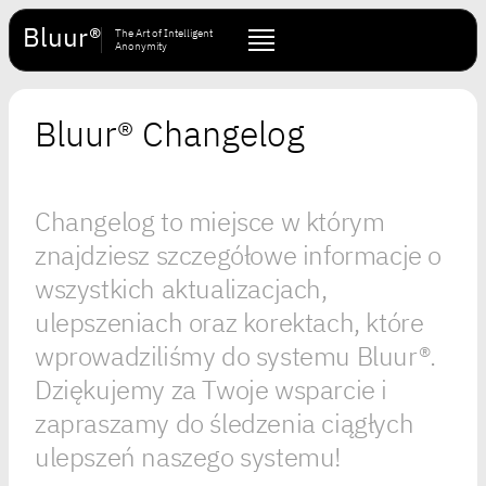
Bluur®
The Art of Intelligent
Anonymity
Bluur® Changelog
Changelog to miejsce w którym
znajdziesz szczegółowe informacje o
wszystkich aktualizacjach,
ulepszeniach oraz korektach, które
wprowadziliśmy do systemu Bluur®.
Dziękujemy za Twoje wsparcie i
zapraszamy do śledzenia ciągłych
ulepszeń naszego systemu!