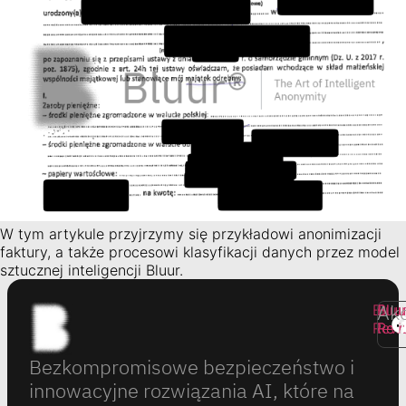
W tym artykule przyjrzymy się przykładowi anonimizacji
faktury, a także procesowi klasyfikacji danych przez model
sztucznej inteligencji Bluur.
Ak
Bluu
Bluu
Bluu
Revi
Rev
Rev
Bezkompromisowe bezpieczeństwo i
innowacyjne rozwiązania AI, które na