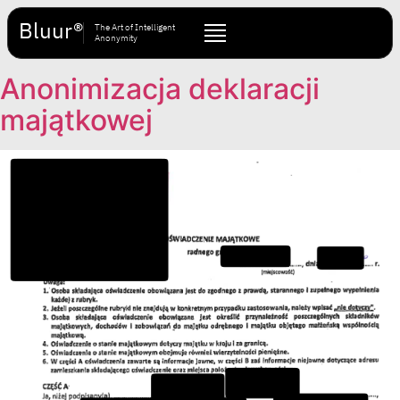
Bluur®
The Art of Intelligent
Anonymity
Anonimizacja deklaracji
majątkowej