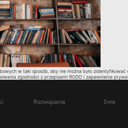
owych w taki sposób, aby nie można było zidentyfikować os
howania zgodności z przepisami RODO i zapewnienia prywat
ci
Rozwiązania
Inne