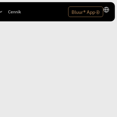
Cennik
Bluur® App