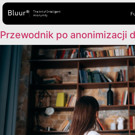
Bluur®
The Art of Intelligent
F
Anonymity
Przewodnik po anonimizacji