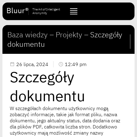
Bluur®
The Art of Intelligent
Anonymity
Baza wiedzy
–
Projekty
–
Szczegóły
dokumentu
26 lipca, 2024
12:49 pm
Szczegóły
dokumentu
W szczegółach dokumentu użytkownicy mogą
zobaczyć informacje, takie jak format pliku, nazwa
dokumentu, jego aktualny status, data dodania oraz
dla plików PDF, całkowita liczba stron. Dodatkowo
użytkownicy mają możliwość zmiany nazwy