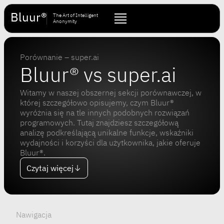
Bluur®
The Art of Intelligent
Anonymity
Porównanie – super.ai
Bluur® vs super.ai
Witamy w naszej obszernej sekcji porównawczej, w
której szczegółowo opisujemy, czym Bluur®
wyróżnia się na tle innych podobnych rozwiązań
programowych. Tutaj znajdziesz szczegółową
analizę podkreślającą unikalne funkcje, wskaźniki
wydajności i korzyści dla użytkownika, jakie oferuje
Bluur®.
Czytaj więcej
Nawigacja