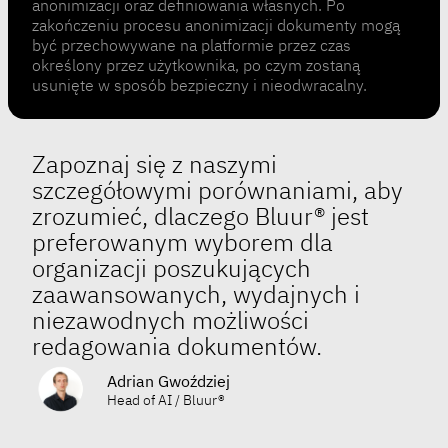
anonimizacji oraz definiowania własnych. Po
zakończeniu procesu anonimizacji dokumenty mogą
być przechowywane na platformie przez czas
określony przez użytkownika, po czym zostaną
usunięte w sposób bezpieczny i nieodwracalny.
Zapoznaj się z naszymi
szczegółowymi porównaniami, aby
zrozumieć, dlaczego Bluur® jest
preferowanym wyborem dla
organizacji poszukujących
zaawansowanych, wydajnych i
niezawodnych możliwości
redagowania dokumentów.
Adrian Gwoździej
Head of AI / Bluur®