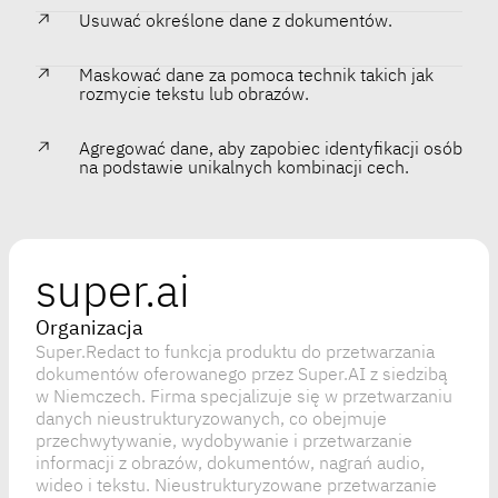
Usuwać określone dane z dokumentów.
Maskować dane za pomoca technik takich jak
rozmycie tekstu lub obrazów.
Agregować dane, aby zapobiec identyfikacji osób
na podstawie unikalnych kombinacji cech.
super.ai
Organizacja
Super.Redact to funkcja produktu do przetwarzania
dokumentów oferowanego przez Super.AI z siedzibą
w Niemczech. Firma specjalizuje się w przetwarzaniu
danych nieustrukturyzowanych, co obejmuje
przechwytywanie, wydobywanie i przetwarzanie
informacji z obrazów, dokumentów, nagrań audio,
wideo i tekstu. Nieustrukturyzowane przetwarzanie