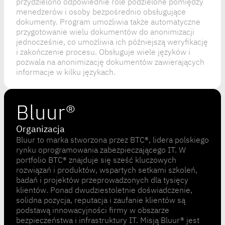
przydzielono odpowiednie role podzielone pomiędzy
menedżerów i osoby bezpośrednio obsługujące
dokumenty. Program umożliwia także automatyczne
przygotowanie wielu dokumentów do anonimizacji
jednocześnie, co umożliwia ich późniejszą weryfikację
i zakończenie procesu. Obsługuje wiele języków i
pozwala na anonimizację dokumentów zawierających
informacje w kilku językach.
Bluur®
Organizacja
Bluur to marka stworzona przez BTC®, lidera polskiego
rynku oprogramowania zabezpieczającego IT. W
portfolio BTC® znajduje się sześć kluczowych
rozwiązań i produktów, wspartych setkami szkoleń,
badań i projektów przeprowadzonych dla tysięcy
klientów. Ponad dwudziestoletnie doświadczenie,
solidna pozycja, reputacja i zaufanie klientów są
podstawą innowacyjności firmy w obszarze
bezpieczeństwa i infrastruktury IT. Misją Bluur® jest