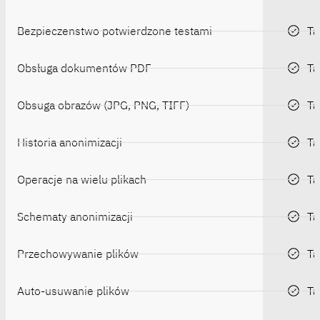
Bezpieczenstwo potwierdzone testami
Ta
Obsługa dokumentów PDF
Ta
Obsuga obrazów (JPG, PNG, TIFF)
Ta
Historia anonimizacji
Ta
Operacje na wielu plikach
Ta
Schematy anonimizacji
Ta
Przechowywanie plików
Ta
Auto-usuwanie plików
Ta