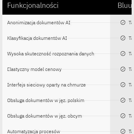
Funkcjonalności
Bluu
Anonimizacja dokumentów AI
Ta
Klasyfikacja dokumentów AI
Ta
Wysoka skuteczność rozpoznania danych
Ta
Elastyczny model cenowy
Ta
Interfejs sieciowy oparty na chmurze
Ta
Obsługa dokumentów w jęz. polskim
Ta
Obsługa dokumentów w jęz. obcym
Ta
Automatyzacja procesów
Ta