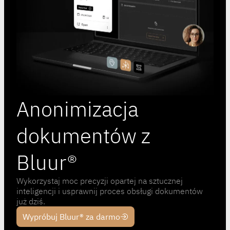
Anonimizacja
dokumentów z
Bluur®
Wykorzystaj moc precyzji opartej na sztucznej
inteligencji i usprawnij proces obsługi dokumentów
już dziś.
Wypróbuj Bluur® za darmo