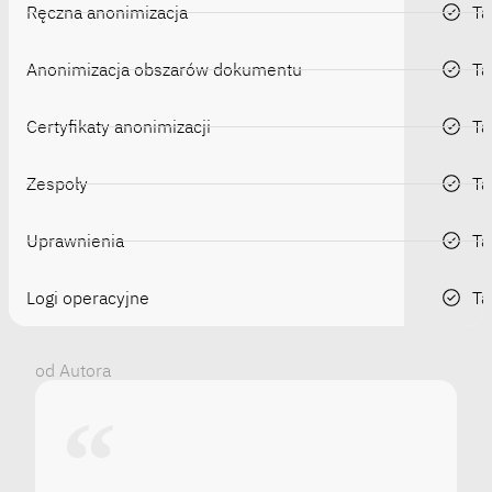
Ręczna anonimizacja
Ta
Anonimizacja obszarów dokumentu
Ta
Certyfikaty anonimizacji
Ta
Zespoły
Ta
Uprawnienia
Ta
Logi operacyjne
Ta
od Autora