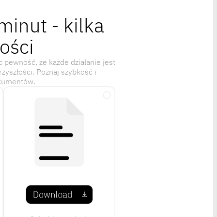
inut - kilka
ości
pewność, że każde działanie jest
zyszłości. Poznaj szybkość i
okumentów.