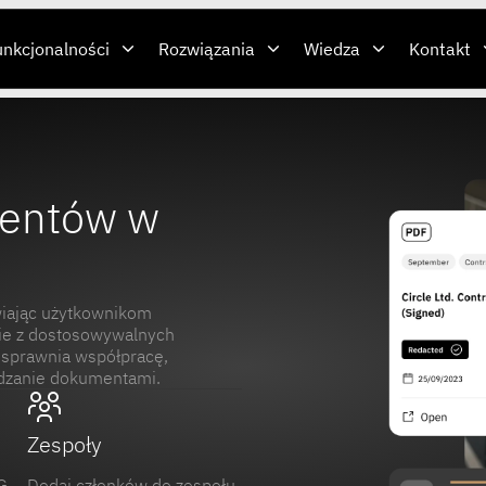
unkcjonalności
Rozwiązania
Wiedza
Kontakt
mentów w
iwiając użytkownikom
nie z dostosowywalnych
usprawnia współpracę,
ądzanie dokumentami.
Zespoły
G,
Dodaj członków do zespołu