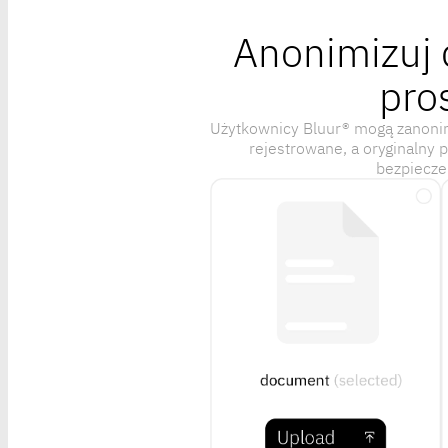
Anonimizuj 
pro
Użytkownicy Bluur® mogą zanonim
rejestrowane, a oryginalny 
bezpiecze