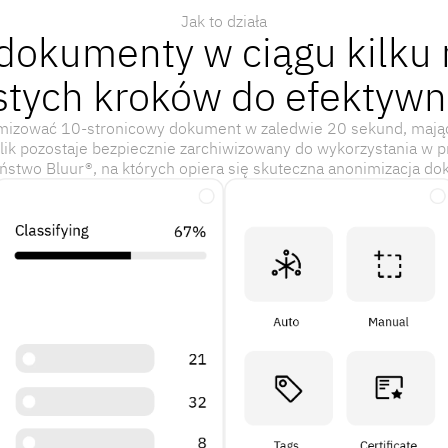
Jak to działa
dokumenty w ciągu kilku m
stych kroków do efektywn
izować 10-stronicowy dokument w zaledwie 20 sekund, mając 
plik pozostaje bezpiecznie zarchiwizowany do wykorzystania w pr
ństwo Bluur®, na których opiera się skuteczna anonimizacja d