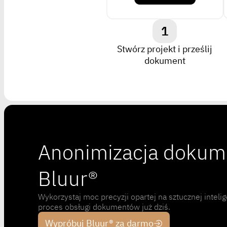
1
Stwórz projekt i prześlij
dokument
Anonimizacja dokum
Bluur®
Wykorzystaj moc precyzji opartej na sztucznej intelig
proces obsługi dokumentów już dziś.
Wypróbuj Bluur® za darmo