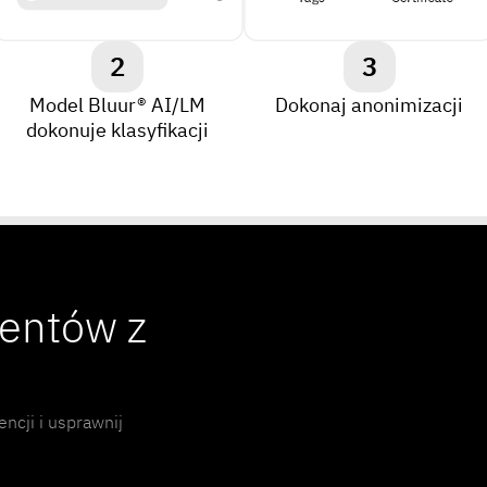
2
3
Model Bluur® AI/LM
Dokonaj anonimizacji
dokonuje klasyfikacji
entów z
encji i usprawnij