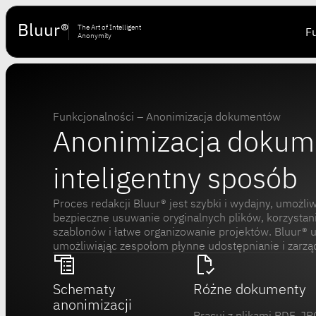
Bluur®
The Art of Intelligent
F
Anonymity
Funkcjonalności – Anonimizacja dokumentów
Anonimizacja doku
inteligentny sposób
Proces redakcji Bluur® jest szybki i wydajny, umożl
bezpieczne usuwanie oryginalnych plików, korzysta
szablonów i łatwe organizowanie projektów. Bluur® 
umożliwiając zespołom płynne udostępnianie i zarz
Schematy
Różne dokumenty
anonimizacji
Pracuj z plikami PDF, JP