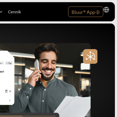
Cennik
Bluur® App