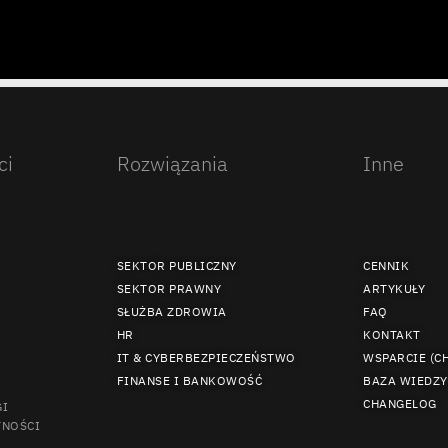
ci
Rozwiązania
Inne
SEKTOR PUBLICZNY
CENNIK
SEKTOR PRAWNY
ARTYKUŁY
SŁUŻBA ZDROWIA
FAQ
HR
KONTAKT
IT & CYBERBEZPIECZEŃSTWO
WSPARCIE (C
FINANSE I BANKOWOŚĆ
BAZA WIEDZY
CHANGELOG
GI
TNOŚCI