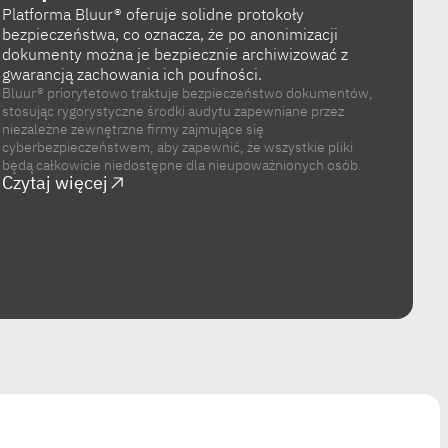
Platforma Bluur® oferuje solidne protokoły
bezpieczeństwa, co oznacza, że ​​po anonimizacji
dokumenty można je bezpiecznie archiwizować z
gwarancją zachowania ich poufności.
Bluur® priorytetowo traktuje bezpieczeństwo dokumentów,
stosując rygorystyczne środki audytu zapewniane przez
niezależne zewnętrzne firmy zajmujące się
cyberbezpieczeństwem, aby zapewnić, że wszystkie pliki
będą całkowicie niedostępne dla nieupoważnionych osób.
Czytaj więcej