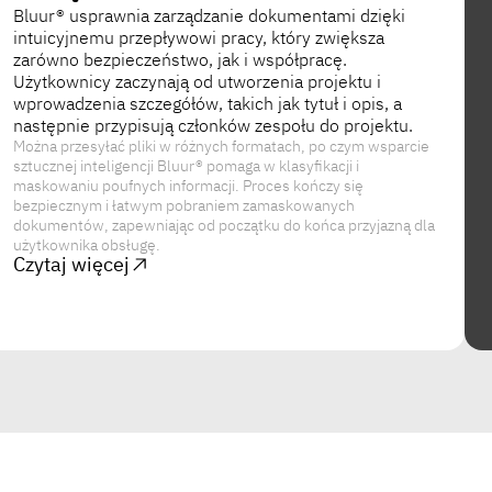
Bluur® usprawnia zarządzanie dokumentami dzięki
intuicyjnemu przepływowi pracy, który zwiększa
zarówno bezpieczeństwo, jak i współpracę.
Użytkownicy zaczynają od utworzenia projektu i
wprowadzenia szczegółów, takich jak tytuł i opis, a
następnie przypisują członków zespołu do projektu.
Można przesyłać pliki w różnych formatach, po czym wsparcie
sztucznej inteligencji Bluur® pomaga w klasyfikacji i
maskowaniu poufnych informacji. Proces kończy się
bezpiecznym i łatwym pobraniem zamaskowanych
dokumentów, zapewniając od początku do końca przyjazną dla
użytkownika obsługę.
Czytaj więcej