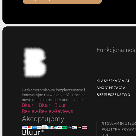
Funkcjonalnoś
KLASYFIKACJA AI
ANONIMIZACJA
Bezkompromisowe bezpieczeństwo i
innowacyjne rozwiązania AI, które na
BEZPIECZEŃSTWO
nowo definiują procesy anonimizacji.
Bluur
Bluur
Bluur
Reviews
Reviews
Reviews
Akceptujemy
REGULAMIN USŁU
POLITYKA PRYWA
Bluur®
DPA