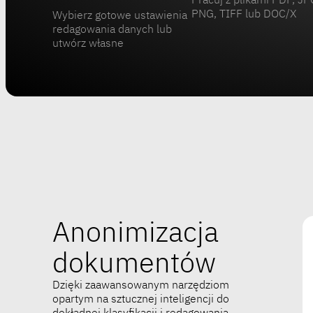
PNG, TIFF lub DOC/X
Wybierz gotowe ustawienia
redagowania danych lub
utwórz własne
Anonimizacja
dokumentów
Dzięki zaawansowanym narzędziom
opartym na sztucznej inteligencji do
dokładnej klasyfikacji i redagowania