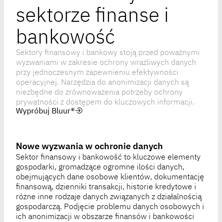
sektorze finanse i
bankowość
Sektory finansowy i bankowy stoją przed poważnymi
wyzwaniami w zakresie ochrony wrażliwych danych
przy jednoczesnym zapewnieniu efektywności
operacyjnej. Narzędzia do anonimizacji danych są
niezbędne do zrównoważenia potrzeby ochrony
prywatności z dostępem do kluczowych informacji.
Wypróbuj Bluur®
Nowe wyzwania w ochronie danych
Sektor finansowy i bankowość to kluczowe elementy
gospodarki, gromadzące ogromne ilości danych,
obejmujących dane osobowe klientów, dokumentację
finansową, dzienniki transakcji, historie kredytowe i
różne inne rodzaje danych związanych z działalnością
gospodarczą. Podjęcie problemu danych osobowych i
ich anonimizacji w obszarze finansów i bankowości