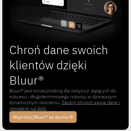
Chroń dane swoich
klientów dzięki
Bluur®
Bluur® jest koniecznością dla instytucji dążących do
sukcesu i długoterminowego rozwoju w dzisiejszym
dynamicznym otoczeniu.
Zacznij chronić swoje dane i
reputację już dziś!
Wypróbuj Bluur® za darmo