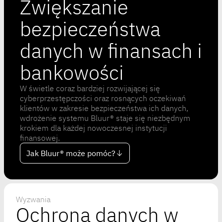
Zwiększanie
bezpieczeństwa
danych w finansach i
bankowości
W świetle coraz bardziej rozwijającej się
cyberprzestępczości oraz rosnących oczekiwań
klientów w zakresie bezpieczeństwa ich danych,
wdrożenie systemu Bluur® staje się niezbędnym
krokiem dla każdej nowoczesnej instytucji
finansowej.
Jak Bluur® może pomóc?
Wyzwania
Ochrona danych w