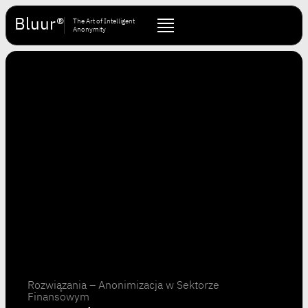
Bluur®
The Art of Intelligent
Anonymity
Rozwiązania – Anonimizacja w Sektorze
Finansowym