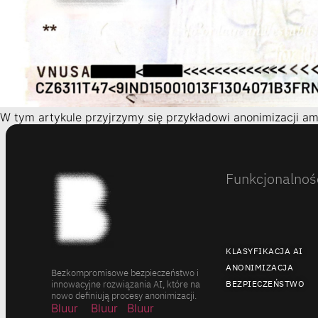
W tym artykule przyjrzymy się przykładowi anonimizacji amer
Funkcjonalnoś
KLASYFIKACJA AI
ANONIMIZACJA
Bezkompromisowe bezpieczeństwo i
innowacyjne rozwiązania AI, które na
BEZPIECZEŃSTWO
nowo definiują procesy anonimizacji.
Bluur
Bluur
Bluur