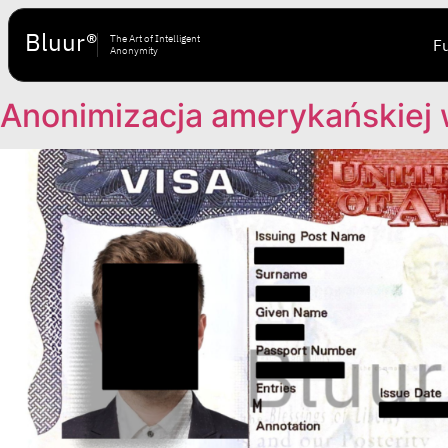
Bluur®
The Art of Intelligent
F
Anonymity
Anonimizacja amerykańskiej 