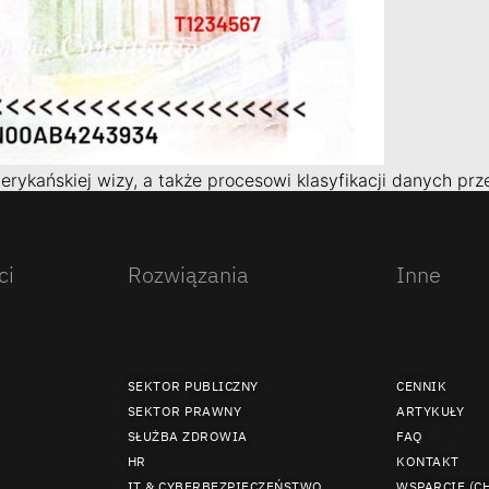
ykańskiej wizy, a także procesowi klasyfikacji danych przez
ci
Rozwiązania
Inne
SEKTOR PUBLICZNY
CENNIK
SEKTOR PRAWNY
ARTYKUŁY
SŁUŻBA ZDROWIA
FAQ
HR
KONTAKT
IT & CYBERBEZPIECZEŃSTWO
WSPARCIE (C