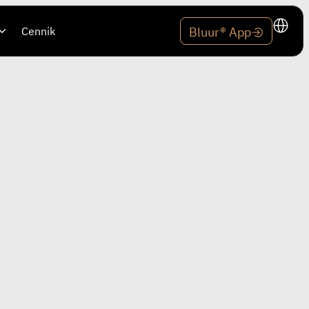
Cennik
Bluur® App