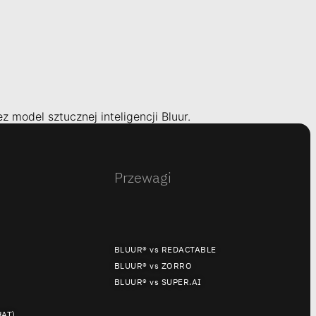
 model sztucznej inteligencji Bluur.
Przewagi
BLUUR® vs REDACTABLE
BLUUR® vs ZORRO
BLUUR® vs SUPER.AI
HAT)