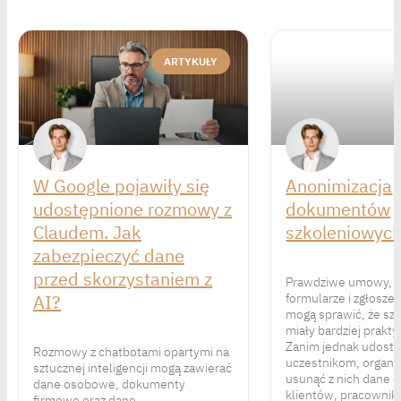
ARTYKUŁY
W Google pojawiły się
Anonimizacja
udostępnione rozmowy z
dokumentów
Claudem. Jak
szkoleniowyc
zabezpieczyć dane
przed skorzystaniem z
Prawdziwe umowy, r
AI?
formularze i zgłosze
mogą sprawić, że sz
miały bardziej prakty
Zanim jednak udostęp
Rozmowy z chatbotami opartymi na
uczestnikom, organi
sztucznej inteligencji mogą zawierać
usunąć z nich dane
dane osobowe, dokumenty
klientów, pracownik
firmowe oraz dane