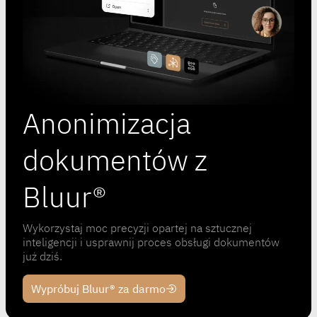
Anonimizacja
dokumentów z
Bluur®
Wykorzystaj moc precyzji opartej na sztucznej
inteligencji i usprawnij proces obsługi dokumentów
już dziś.
Wypróbuj Bluur® za darmo