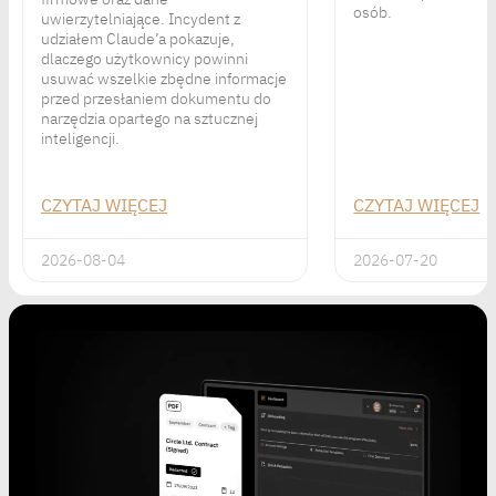
osób.
uwierzytelniające. Incydent z
udziałem Claude’a pokazuje,
dlaczego użytkownicy powinni
usuwać wszelkie zbędne informacje
przed przesłaniem dokumentu do
narzędzia opartego na sztucznej
inteligencji.
CZYTAJ WIĘCEJ
CZYTAJ WIĘCEJ
2026-08-04
2026-07-20