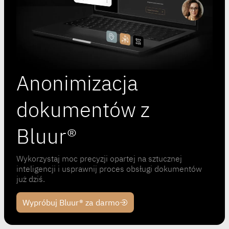
Anonimizacja
dokumentów z
Bluur®
Wykorzystaj moc precyzji opartej na sztucznej
inteligencji i usprawnij proces obsługi dokumentów
już dziś.
Wypróbuj Bluur® za darmo