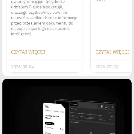
uwierzytelniające. Incydent z
udziałem Claude’a pokazuje,
dlaczego użytkownicy powinni
usuwać wszelkie zbędne informacje
przed przesłaniem dokumentu do
narzędzia opartego na sztucznej
inteligencji.
CZYTAJ WIĘCEJ
CZYTAJ WIĘCEJ
2026-08-04
2026-07-20