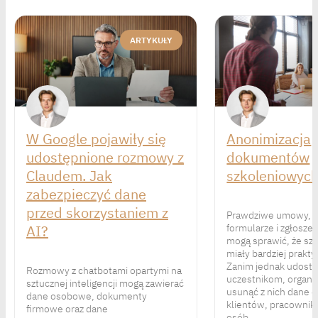
ARTYKUŁY
W Google pojawiły się
Anonimizacja
udostępnione rozmowy z
dokumentów
Claudem. Jak
szkoleniowyc
zabezpieczyć dane
przed skorzystaniem z
Prawdziwe umowy, r
AI?
formularze i zgłosze
mogą sprawić, że sz
miały bardziej prakty
Zanim jednak udostęp
Rozmowy z chatbotami opartymi na
uczestnikom, organi
sztucznej inteligencji mogą zawierać
usunąć z nich dane
dane osobowe, dokumenty
klientów, pracownik
firmowe oraz dane
osób.