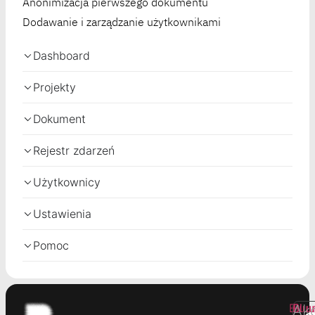
Anonimizacja pierwszego dokumentu
Dodawanie i zarządzanie użytkownikami
Dashboard
Projekty
Dokument
Rejestr zdarzeń
Użytkownicy
Ustawienia
Pomoc
Ak
Bluu
Bluu
Bluu