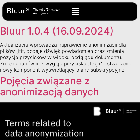
Bluur®
The Art of Intelligent
Anonymity
Bluur 1.0.4 (16.09.2024)
Aktualizacja wprowadza naprawienie anonimizacji dla
plików .jfif, dodaje dźwięk powiadomień oraz zmienia
pozycje przycisków w widoku podglądu dokumentu.
Zmieniono również wygląd przycisku „Tag+” i stworzono
nowy komponent wyświetlający plany subskrypcyjne.
Pojęcia związane z
anonimizacją danych