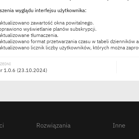
szenia wyglądu interfejsu użytkownika:
aktualizowano zawartość okna powitalnego.
oprawiono wyświetlanie planów subskrypcji.
aktualizowane tłumaczenia.
aktualizowano format przetwarzania czasu w tabeli dzienników a
aktualizowano licznik liczby użytkowników, których można zapro
ZEDNI
r 1.0.6 (23.10.2024)
ci
Rozwiązania
Inne