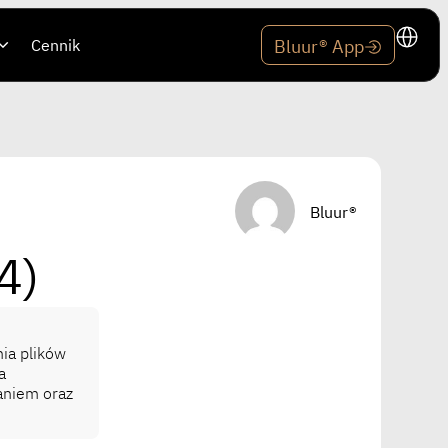
Cennik
Bluur® App
Bluur®
4)
nia plików
a
aniem oraz