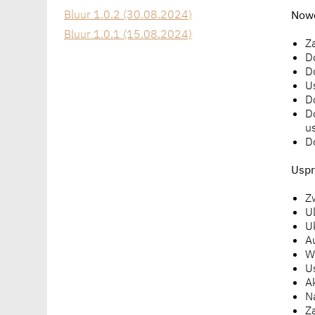
Bluur 1.0.2 (30.08.2024)
Nowe
Bluur 1.0.1 (15.08.2024)
Z
D
D
U
D
D
u
D
Uspr
Z
U
U
A
W
U
Ak
N
Z