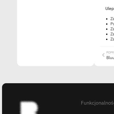
Ulep
Z
P
Z
Z
Z
POPR
Bluu
Funkcjonalnoś