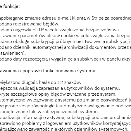
 funkcje:
apobieganie zmianie adresu e-mail klienta w Stripe za pośredni
odano rejestrowanie błędów.
odano nagłówki HTTP w celu zwiększenia bezpieczeństwa.
stawienie parametrów plików cookie w celu zwiększenia bezpie
odano obsługę subskrypcji próbnych bez tworzenia subskrypcji w
odano dzienniki automatycznej archiwizacji dokumentów przez 
stawieniach).
odano daty rozpoczęcia i wygaśnięcia subskrypcji w panelu akty
awnienia i poprawki funkcjonowania systemu:
większono długość hasła do 12 znaków.
lepszona walidacja zapraszania użytkowników do systemu.
kryte szczegółowe opisy błędów zwracane przez system.
utomatyczne wylogowanie z systemu po zmianie poświadczeń lub
yłączone sesje równoległe (automatyczne wylogowanie podczas l
sunięto znane luki w zabezpieczeniach systemu.
tualizacja informacji o aktywnej subskrypcji podczas uruchamian
aprawiono problemy z logowaniem użytkowników korzystających 
aktualizowano zawartość niektórych dzienników systemowych.