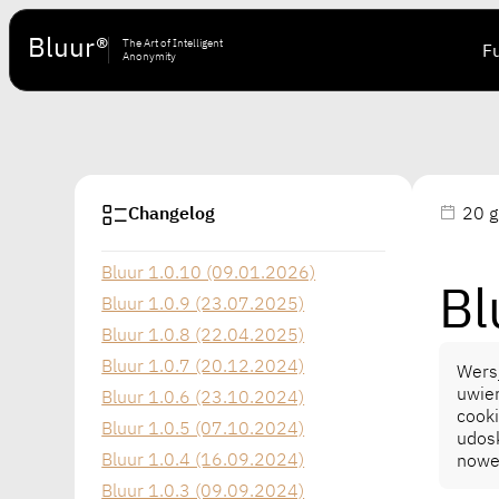
Bluur®
The Art of Intelligent
F
Anonymity
Changelog
20 g
Bluur 1.0.10 (09.01.2026)
Bl
Bluur 1.0.9 (23.07.2025)
Bluur 1.0.8 (22.04.2025)
Bluur 1.0.7 (20.12.2024)
Wersj
uwier
Bluur 1.0.6 (23.10.2024)
cook
Bluur 1.0.5 (07.10.2024)
udosk
Bluur 1.0.4 (16.09.2024)
nowe 
Bluur 1.0.3 (09.09.2024)