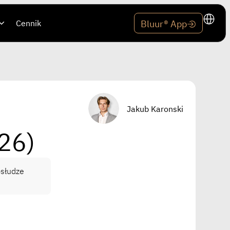
Cennik
Bluur® App
Jakub Karonski
26)
bsłudze