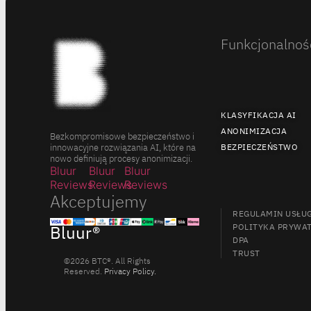
Funkcjonalnoś
KLASYFIKACJA AI
ANONIMIZACJA
Bezkompromisowe bezpieczeństwo i
innowacyjne rozwiązania AI, które na
BEZPIECZEŃSTWO
nowo definiują procesy anonimizacji.
Bluur
Bluur
Bluur
Reviews
Reviews
Reviews
Akceptujemy
REGULAMIN USŁU
POLITYKA PRYWA
Bluur®
DPA
TRUST
©2026 BTC®. All Rights
Reserved.
Privacy Policy.