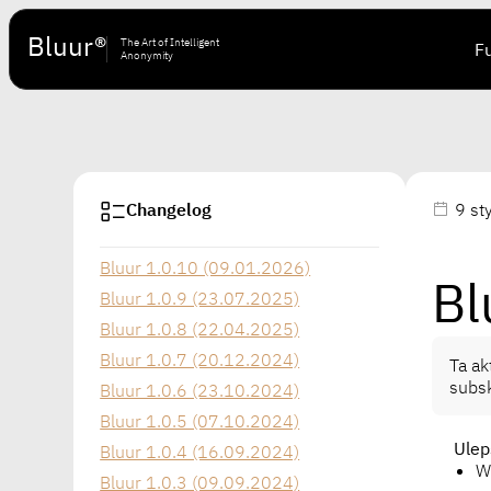
Bluur®
The Art of Intelligent
F
Anonymity
Changelog
9 st
Bluur 1.0.10 (09.01.2026)
Bl
Bluur 1.0.9 (23.07.2025)
Bluur 1.0.8 (22.04.2025)
Bluur 1.0.7 (20.12.2024)
Ta ak
subsk
Bluur 1.0.6 (23.10.2024)
Bluur 1.0.5 (07.10.2024)
Ulep
Bluur 1.0.4 (16.09.2024)
W
Bluur 1.0.3 (09.09.2024)