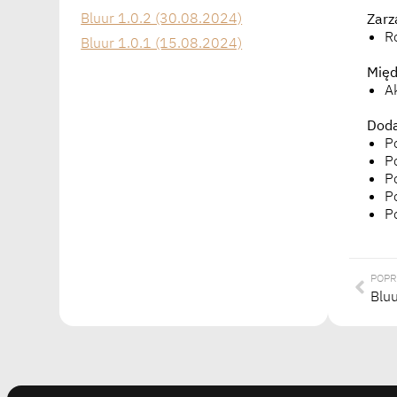
Bluur 1.0.2 (30.08.2024)
Zarz
R
Bluur 1.0.1 (15.08.2024)
Międ
A
Doda
P
P
P
P
P
POPR
Bluu