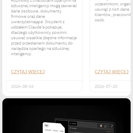
Rozmowy z chatbotami opartymi na
uczestnikom, organi
sztucznej inteligencji mogą zawierać
usunąć z nich dane
dane osobowe, dokumenty
klientów, pracownik
firmowe oraz dane
osób.
uwierzytelniające. Incydent z
udziałem Claude’a pokazuje,
dlaczego użytkownicy powinni
usuwać wszelkie zbędne informacje
przed przesłaniem dokumentu do
narzędzia opartego na sztucznej
inteligencji.
CZYTAJ WIĘCEJ
CZYTAJ WIĘCEJ
2026-08-04
2026-07-20