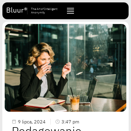
Bluur®
The Art of Intelligent
Anonymity
9 lipca, 2024
3:47 pm