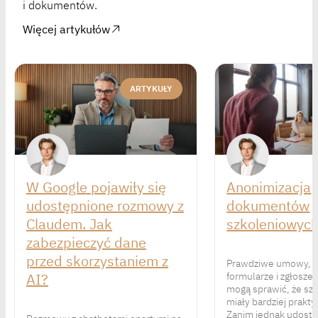
i dokumentów.
Więcej artykułów
ARTYKUŁY
W Google pojawiły się
Anonimizacja
udostępnione rozmowy z
dokumentów
Claudem. Jak
szkoleniowyc
zabezpieczyć dane
przed skorzystaniem z
Prawdziwe umowy, r
AI?
formularze i zgłosze
mogą sprawić, że sz
miały bardziej prakty
Zanim jednak udostęp