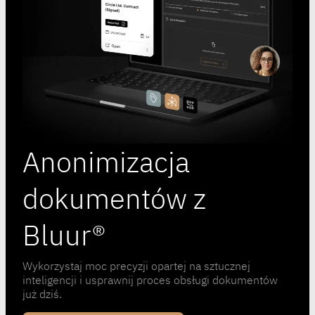
Anonimizacja
dokumentów z
Bluur®
Wykorzystaj moc precyzji opartej na sztucznej
inteligencji i usprawnij proces obsługi dokumentów
już dziś.